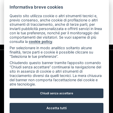
Piscina ingresso dopo le ore 16.00
€ 15,00
Informativa breve cookies
Piscina ingresso under 18 dopo le ore 16.00
€ 10,00
Questo sito utilizza cookie o altri strumenti tecnici e,
previo consenso, anche cookie di profilazione o altri
strumenti di tracciamento, anche di terze parti, per
Piscina ingresso figli di soci under 12
gratis
inviarti pubblicità personalizzata e offrirti servizi in linea
con le tue preferenze, nonché per il monitoraggio dei
comportamenti dei visitatori. Se vuoi saperne di più
consulta la
cookie policy
.
Per selezionare in modo analitico soltanto alcune
finalità, terze parti e cookie è possibile cliccare su
“Seleziona le tue preferenze”.
Chiudendo questo banner tramite l’apposito comando
“Chiudi senza accettare” continuerai la navigazione del
sito in assenza di cookie o altri strumenti di
tracciamento diversi da quelli tecnici. La mera chiusura
del banner non comporta l’accettazione dei cookie e
atre tecnologie.
Golf Club Carimate Associazione Sportiva Dilettantistica -
Via Airoldi 2, 22060 Carimate (CO) - (+39) 031 790226 -
Chiudi senza accettare
P.IVA 01260880131
Privacy policy
|
Cookie policy
|
Preferenze cookie
Accetta tutti