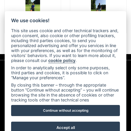
We use cookies!
Carlo Zappa
Federico Galli
This site uses cookie and other technical trackers and,
upon consent, also cookie or other profiling trackers,
including third parties cookies, to send you
personalized advertising and offer you services in line
with your preferences, as well as for the monitoring of
visitors’ behaviors. If you want to learn more about it,
please consult our
cookie policy
.
In order to analytically select only some purposes,
third parties and cookies, it is possible to click on
“Manage your preferences”.
By closing this banner – through the appropriate
button “Continue without accepting” – you will continue
browsing the site in the absence of cookies or other
tracking tools other than technical ones
Golf Club Carimate Associazione Sportiva Dilettantistica -
Via Airoldi 2, 22060 Carimate (CO) - (+39) 031 790226 -
Continue without accepting
P.IVA 01260880131
Privacy policy
|
Cookie policy
|
Cookie preferences
Accept all