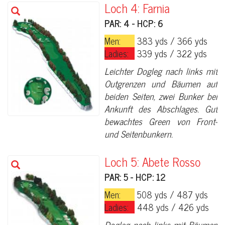
Loch 4: Farnia
PAR: 4 - HCP: 6
Men:
383 yds / 366 yds
Ladies:
339 yds / 322 yds
Leichter Dogleg nach links mit
Outgrenzen und Bäumen auf
beiden Seiten, zwei Bunker bei
Ankunft des Abschlages. Gut
bewachtes Green von Front-
und Seitenbunkern.
Loch 5: Abete Rosso
PAR: 5 - HCP: 12
Men:
508 yds / 487 yds
Ladies:
448 yds / 426 yds
Dogleg nach links mit Bäumen