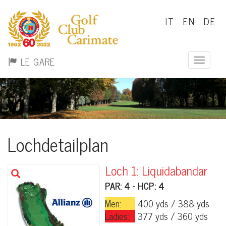
IT
EN
DE
LE GARE
Toggle 
Lochdetailplan
Loch 1: Liquidabandar
PAR: 4 - HCP: 4
Men:
400 yds / 388 yds
Ladies:
377 yds / 360 yds