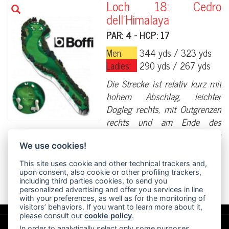
Loch 18: Cedro
dell'Himalaya
PAR: 4 - HCP: 17
Men:
344 yds / 323 yds
Ladies:
290 yds / 267 yds
Die Strecke ist relativ kurz mit
hohem Abschlag, leichter
Dogleg rechts, mit Outgrenzen
rechts und am Ende des
Greens. Das Green ist von zwei
Seitenbunkern bewacht.
We use cookies!
This site uses cookie and other technical trackers and,
Watch the video
upon consent, also cookie or other profiling trackers,
including third parties cookies, to send you
personalized advertising and offer you services in line
with your preferences, as well as for the monitoring of
visitors’ behaviors. If you want to learn more about it,
please consult our
cookie policy
.
In order to analytically select only some purposes,