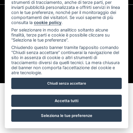
strumenti di tracciamento, anche di terze parti, per
inviarti pubblicità personalizzata e offrirti servizi in linea
con le tue preferenze, nonché per il monitoraggio dei
comportamenti dei visitatori. Se vuoi saperne di più
consulta la
cookie policy
.
Per selezionare in modo analitico soltanto alcune
finalità, terze parti e cookie è possibile cliccare su
“Seleziona le tue preferenze”.
Golf Club Carimate Associazione Sportiva Dilettantistica -
Chiudendo questo banner tramite l’apposito comando
“Chiudi senza accettare” continuerai la navigazione del
Via Airoldi 2, 22060 Carimate (CO) - (+39) 031 790226 -
sito in assenza di cookie o altri strumenti di
P.IVA 01260880131
tracciamento diversi da quelli tecnici. La mera chiusura
del banner non comporta l’accettazione dei cookie e
Privacy policy
|
Cookie policy
|
Preferenze cookie
atre tecnologie.
Chiudi senza accettare
Accetta tutti
Seleziona le tue preferenze